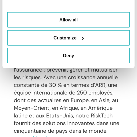
s’aligner sur les exigences de conformité
règlementaires, améliorer la rentabilité et
l’efficience du processus de souscription
Allow all
des assureurs à l’échelle mondiale. Face
aux profondes mutations du secteur de
Customize
l’assurance, nous sommes engagés aux
côtés des assureurs et réassureurs pour
les aider à anticiper ces évolutions, en
Deny
préservant l’objectif fondamental de
l’assurance : prévenir, gérer et mutualiser
les risques. Avec une croissance annuelle
constante de 30 % en termes d’ARR, une
équipe internationale de 250 employés,
dont des actuaires en Europe, en Asie, au
Moyen-Orient, en Afrique, en Amérique
latine et aux États-Unis, notre RiskTech
fournit des solutions innovantes dans une
cinquantaine de pays dans le monde.