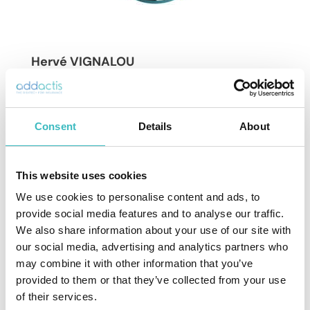
Hervé VIGNALOU
Partner, Head of Modeling & Risk Life
Consent
Details
About
This website uses cookies
A propos d’Addactis
We use cookies to personalise content and ads, to
provide social media features and to analyse our traffic.
We also share information about your use of our site with
Addactis fournit des solutions actuarielles
our social media, advertising and analytics partners who
et logicielles de pointe aux assureurs du
may combine it with other information that you’ve
monde entier. Nos innovations
provided to them or that they’ve collected from your use
technologiques sont conçues pour
of their services.