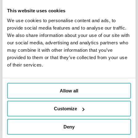
adecuado?
This website uses cookies
Entre los tres métodos de reservas
We use cookies to personalise content and ads, to
universalmente conocidos y utilizados en
provide social media features and to analyse our traffic.
el mundo actuarial, nuestros expertos le
We also share information about your use of our site with
brindan algunas pautas útiles para elegir el
our social media, advertising and analytics partners who
método adecuado en el momento
may combine it with other information that you’ve
adecuado en este E-book.
provided to them or that they’ve collected from your use
of their services.
¡
Descargue el e-book
y descubra cuándo
utilizar cada método actuarial de reservas
en el momento adecuado!
Allow all
Descargue nuestro e-book
Customize
Deny