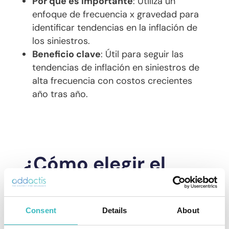
Por qué es importante
: Utiliza un
enfoque de frecuencia x gravedad para
identificar tendencias en la inflación de
los siniestros.
Beneficio clave
: Útil para seguir las
tendencias de inflación en siniestros de
alta frecuencia con costos crecientes
año tras año.
¿Cómo elegir el
método adecuado
en el momento
Consent
Details
About