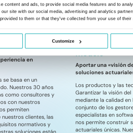
e content and ads, to provide social media features and to analy
 our site with our social media, advertising and analytics partn
 provided to them or that they’ve collected from your use of their
Customize
La I+D+I en el 
Tech
modelo
periencia en
Aportar una «visión d
soluciones actuariale
s se basa en un
Los productos y las te
do. Nuestros 30 años
Garantizar la visión del
as como consultores y
mediante la calidad en l
dos con nuestros
conjunto de los gestor
nos permiten
especialistas en softwa
nuestros clientes, las
nos permite construir 
quisitos normativos y
actuariales únicas. Nue
uestras soluciones están