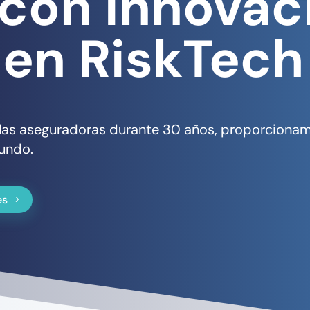
con innovac
 en RiskTech
e las aseguradoras durante 30 años, proporciona
undo.
es