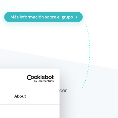
Más información sobre el grupo
actis que nos lleva a ofrecer
About
os.