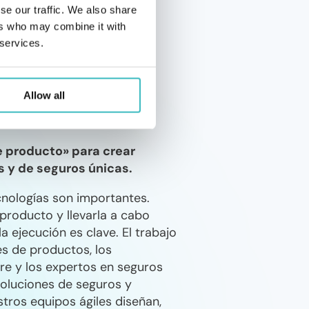
se our traffic. We also share
ers who may combine it with
 services.
Allow all
fondo de Nuestro
e producto» para crear
s y de seguros únicas.
cnologías son importantes.
 producto y llevarla a cabo
a ejecución es clave. El trabajo
es de productos, los
re y los expertos en seguros
soluciones de seguros y
stros equipos ágiles diseñan,