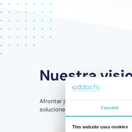
Nuestra visi
Afrontar juntos sus retos es lo qu
Consent
soluciones innovadoras totalmente
This website uses cookies