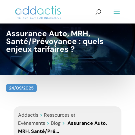
Assurance Auto, MRH,
Santé/Prévoyance : quels
enjeux tarifaires ?
24/09/2025
Addactis
>
Ressources et
Evénements
>
Blog
>
Assurance Auto,
MRH, Santé/Pré...