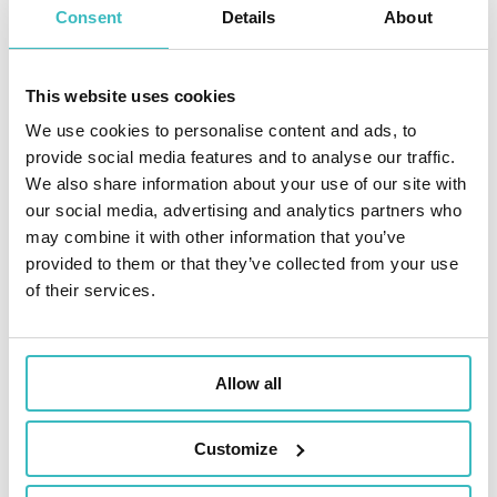
Dans un environnement économique
Consent
Details
About
complexe et dans un contexte où plusieurs
normes prudentielles et comptables se
This website uses cookies
superposent, les assureurs en épargne-
retraite font face à des enjeux importants
We use cookies to personalise content and ads, to
et ont projets structurants.
provide social media features and to analyse our traffic.
We also share information about your use of our site with
Nos experts vous apportent leur expertise
our social media, advertising and analytics partners who
reconnue en analyse et modélisation, pour
may combine it with other information that you’ve
vous vous accompagner pour affiner le
provided to them or that they’ve collected from your use
pilotage de votre activité, optimiser vos
of their services.
processus, valoriser vos portefeuilles et
faire évoluer votre souscription. Nous nous
appuyons sur deux piliers en épargne-
Allow all
retraite :
Le consulting : Produits en épargne-
Customize
retraite, ALM, modèles financiers, gestion
des risques en assurance vie, comités de