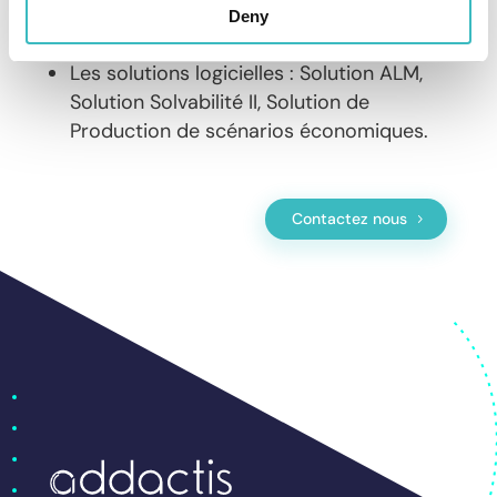
veille S2 et IFRS, connaissance des
Deny
attentes du superviseur…
Les solutions logicielles : Solution ALM,
Solution Solvabilité II, Solution de
Production de scénarios économiques.
Contactez nous